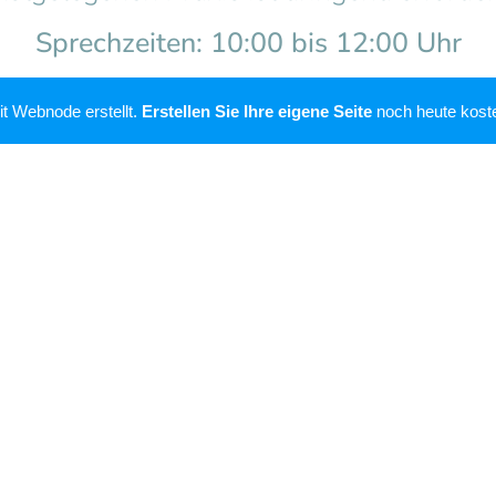
Sprechzeiten: 10:00 bis 12:00 Uhr
t Webnode erstellt.
Erstellen Sie Ihre eigene Seite
noch heute koste
Freitag, 07.08.2026 ab 13:00 Uhr bis
Montag, 10.08.2026 bis 08:00 Uhr
 Eva Weisleder, Hauptstraße 31, 28816 St
Telefon: 0 421 - 80 98 636
ar Baqaie-Bunge, Hauptstraße 61, 49419 
Telefon: 0 54 44 - 201
Bernd Lehnkering, Wellestraße 4, 49356 Die
Telefon: 0 54 41 - 88 55