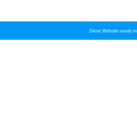
Diese Website wurde mi
ZÄ
ZÄ Nilof
Dr. 