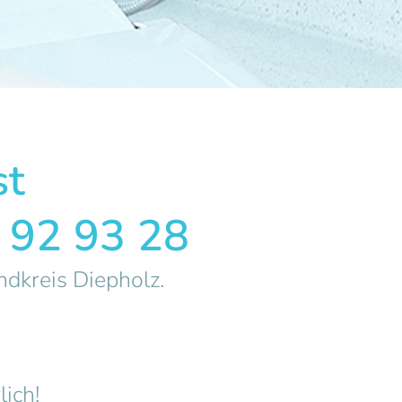
st
 92 93 28
ndkreis Diepholz.
lich!