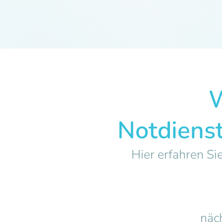
W
Notdiens
Hier erfahren Si
näch